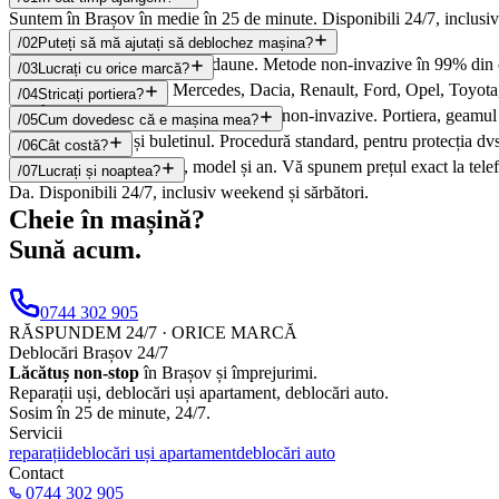
Suntem în Brașov în medie în 25 de minute. Disponibili 24/7, inclusiv
/
02
Puteți să mă ajutați să deblochez mașina?
Da. Deschidem portiera fără daune. Metode non-invazive în 99% din c
/
03
Lucrați cu orice marcă?
Da. VW, Audi, BMW, Mercedes, Dacia, Renault, Ford, Opel, Toyota, 
/
04
Stricați portiera?
Nu. În 99% din cazuri folosim metode non-invazive. Portiera, geamul ș
/
05
Cum dovedesc că e mașina mea?
Vă cerem talonul și buletinul. Procedură standard, pentru protecția dvs
/
06
Cât costă?
Tariful depinde de marcă, model și an. Vă spunem prețul exact la telef
/
07
Lucrați și noaptea?
Da. Disponibili 24/7, inclusiv weekend și sărbători.
Cheie în mașină?
Sună acum.
0744 302 905
RĂSPUNDEM 24/7 · ORICE MARCĂ
Deblocări Brașov 24/7
Lăcătuș non-stop
în Brașov și împrejurimi.
Reparații uși, deblocări uși apartament, deblocări auto.
Sosim în 25 de minute, 24/7.
Servicii
reparații
deblocări uși apartament
deblocări auto
Contact
0744 302 905