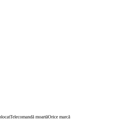
blocat
Telecomandă moartă
Orice marcă