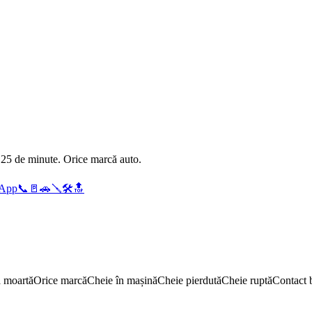
 25 de minute. Orice marcă auto.
sApp
📞🚪🚗🪛🛠️🔝
 moartă
Orice marcă
Cheie în mașină
Cheie pierdută
Cheie ruptă
Contact 