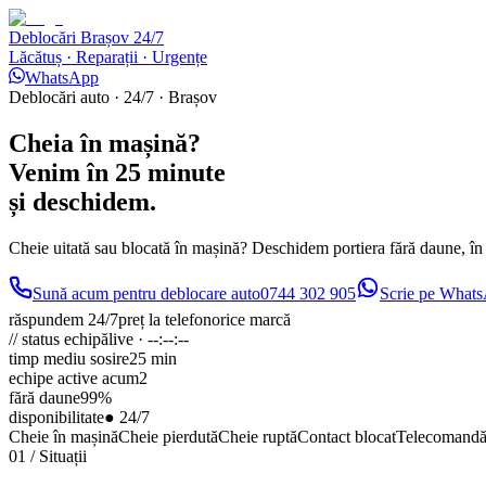
Deblocări Brașov 24/7
Lăcătuș · Reparații · Urgențe
WhatsApp
Deblocări auto · 24/7 · Brașov
Cheia
în mașină?
Venim în 25 minute
și deschidem.
Cheie uitată sau blocată în mașină? Deschidem portiera fără daune, în
Sună acum pentru deblocare auto
0744 302 905
Scrie pe What
răspundem 24/7
preț la telefon
orice marcă
// status echipă
live ·
--:--:--
timp mediu sosire
25 min
echipe active acum
2
fără daune
99%
disponibilitate
● 24/7
Cheie în mașină
Cheie pierdută
Cheie ruptă
Contact blocat
Telecomandă
01 / Situații