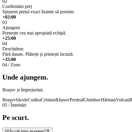
02
Confirmăm preț
Spunem prețul exact înainte să pornim.
+02:00
03
Ajungem
Pornește cea mai apropiată echipă.
+25:00
04
Deschidem
Fără daune. Plătești și primești factură.
+35:00
04 / Zone
Unde ajungem.
Brașov și împrejurimi.
Brașov
Săcele
Codlea
Cristian
Râșnov
Predeal
Ghimbav
Hărman
Vulcan
B
05
/ Întrebări
Pe scurt.
/
01
În cât timp ajungem?