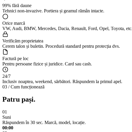
99% fără daune
Tehnici non-invazive. Portiera și geamul rămân intacte.
Orice marcă
VW, Audi, BMW, Mercedes, Dacia, Renault, Ford, Opel, Toyota, etc
Verificăm proprietatea
Cerem talon și buletin. Procedură standard pentru protecția dvs.
Factură pe loc
Pentru persoane fizice și juridice. Card sau cash.
24/7
Inclusiv noaptea, weekend, sărbători. Răspundem la primul apel.
03 / Cum funcționează
Patru pași.
01
Suni
Răspundem în 30 sec. Marcă, model, locație.
00:00