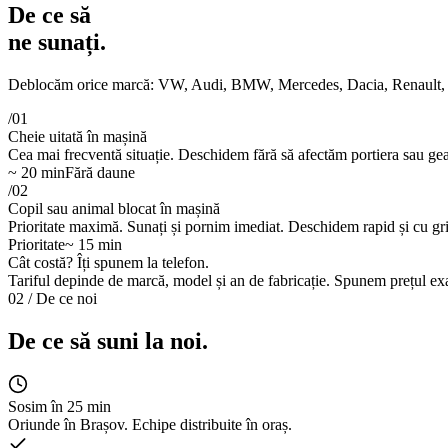
De ce să
ne sunați.
Deblocăm orice marcă: VW, Audi, BMW, Mercedes, Dacia, Renault, Fo
/01
Cheie uitată în mașină
Cea mai frecventă situație. Deschidem fără să afectăm portiera sau ge
~ 20 min
Fără daune
/02
Copil sau animal blocat în mașină
Prioritate maximă. Sunați și pornim imediat. Deschidem rapid și cu gri
Prioritate
~ 15 min
Cât costă?
Îți spunem la telefon.
Tariful depinde de marcă, model și an de fabricație. Spunem prețul ex
02 / De ce noi
De ce să suni la noi.
Sosim în 25 min
Oriunde în Brașov. Echipe distribuite în oraș.