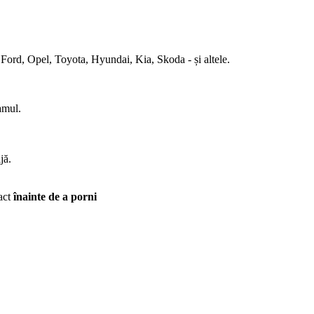
rd, Opel, Toyota, Hyundai, Kia, Skoda - și altele.
amul.
jă.
act
înainte de a porni